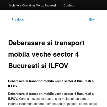
Închiriere Container Moloz București
Contact
Post
←
Previous
Next
→
navigation
Debarasare si transport
mobila veche sector 4
Bucuresti si ILFOV
Debarasare si transport mobila veche sector 4 Bucuresti si
ILFOV
Debarasare si transport mobila veche sector 4 Bucuresti si
ILFOV.
Cand ai nevoie de spatiu, si ai multe lucruri care te
incurca inseamna ca este momentu sa te gandesti sa mai scapi