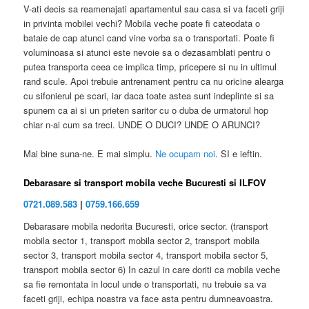
V-ati decis sa reamenajati apartamentul sau casa si va faceti griji
in privinta mobilei vechi? Mobila veche poate fi cateodata o
bataie de cap atunci cand vine vorba sa o transportati. Poate fi
voluminoasa si atunci este nevoie sa o dezasamblati pentru o
putea transporta ceea ce implica timp, pricepere si nu in ultimul
rand scule. Apoi trebuie antrenament pentru ca nu oricine alearga
cu sifonierul pe scari, iar daca toate astea sunt indeplinte si sa
spunem ca ai si un prieten saritor cu o duba de urmatorul hop
chiar n-ai cum sa treci. UNDE O DUCI? UNDE O ARUNCI?
Mai bine suna-ne. E mai simplu.
Ne ocupam noi
. SI e ieftin.
Debarasare si transport mobila veche Bucuresti si ILFOV
0721.089.583
|
0759.166.659
Debarasare mobila nedorita Bucuresti, orice sector. (transport
mobila sector 1, transport mobila sector 2, transport mobila
sector 3, transport mobila sector 4, transport mobila sector 5,
transport mobila sector 6) In cazul in care doriti ca mobila veche
sa fie remontata in locul unde o transportati, nu trebuie sa va
faceti griji, echipa noastra va face asta pentru dumneavoastra.