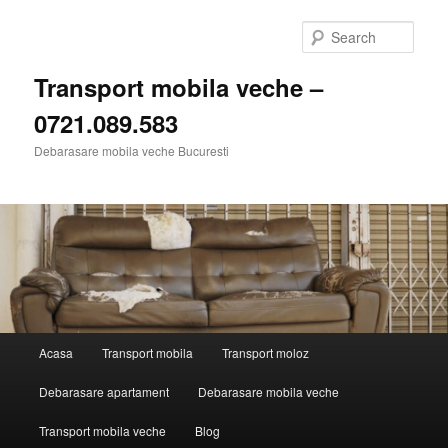
Skip
to
Sear
primary
content
Transport mobila veche –
0721.089.583
Debarasare mobila veche Bucuresti
Main
Acasa
Transport mobila
Transport moloz
menu
Debarasare apartament
Debarasare mobila veche
Transport mobila veche
Blog