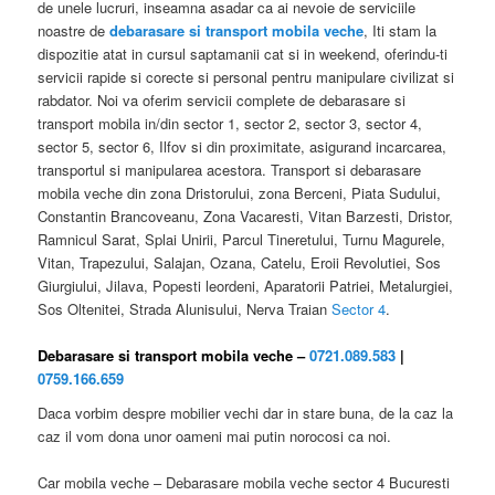
de unele lucruri, inseamna asadar ca ai nevoie de serviciile
noastre de
debarasare si transport mobila veche
, Iti stam la
dispozitie atat in cursul saptamanii cat si in weekend, oferindu-ti
servicii rapide si corecte si personal pentru manipulare civilizat si
rabdator. Noi va oferim servicii complete de debarasare si
transport mobila in/din sector 1, sector 2, sector 3, sector 4,
sector 5, sector 6, Ilfov si din proximitate, asigurand incarcarea,
transportul si manipularea acestora. Transport si debarasare
mobila veche din zona Dristorului, zona Berceni, Piata Sudului,
Constantin Brancoveanu, Zona Vacaresti, Vitan Barzesti, Dristor,
Ramnicul Sarat, Splai Unirii, Parcul Tineretului, Turnu Magurele,
Vitan, Trapezului, Salajan, Ozana, Catelu, Eroii Revolutiei, Sos
Giurgiului, Jilava, Popesti leordeni, Aparatorii Patriei, Metalurgiei,
Sos Oltenitei, Strada Alunisului, Nerva Traian
Sector 4
.
Debarasare si transport mobila veche –
0721.089.583
|
0759.166.659
Daca vorbim despre mobilier vechi dar in stare buna, de la caz la
caz il vom dona unor oameni mai putin norocosi ca noi.
Car mobila veche – Debarasare mobila veche sector 4 Bucuresti