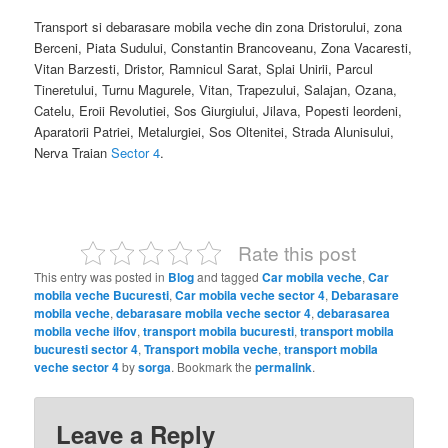
Transport si debarasare mobila veche din zona Dristorului, zona
Berceni, Piata Sudului, Constantin Brancoveanu, Zona Vacaresti,
Vitan Barzesti, Dristor, Ramnicul Sarat, Splai Unirii, Parcul
Tineretului, Turnu Magurele, Vitan, Trapezului, Salajan, Ozana,
Catelu, Eroii Revolutiei, Sos Giurgiului, Jilava, Popesti leordeni,
Aparatorii Patriei, Metalurgiei, Sos Oltenitei, Strada Alunisului,
Nerva Traian
Sector 4
.
Rate this post
This entry was posted in
Blog
and tagged
Car mobila veche
,
Car
mobila veche Bucuresti
,
Car mobila veche sector 4
,
Debarasare
mobila veche
,
debarasare mobila veche sector 4
,
debarasarea
mobila veche ilfov
,
transport mobila bucuresti
,
transport mobila
bucuresti sector 4
,
Transport mobila veche
,
transport mobila
veche sector 4
by
sorga
. Bookmark the
permalink
.
Leave a Reply