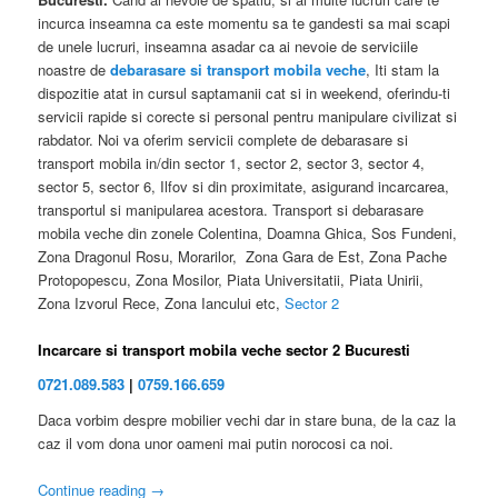
incurca inseamna ca este momentu sa te gandesti sa mai scapi
de unele lucruri, inseamna asadar ca ai nevoie de serviciile
noastre de
debarasare si transport mobila veche
, Iti stam la
dispozitie atat in cursul saptamanii cat si in weekend, oferindu-ti
servicii rapide si corecte si personal pentru manipulare civilizat si
rabdator. Noi va oferim servicii complete de debarasare si
transport mobila in/din sector 1, sector 2, sector 3, sector 4,
sector 5, sector 6, Ilfov si din proximitate, asigurand incarcarea,
transportul si manipularea acestora. Transport si debarasare
mobila veche din zonele Colentina, Doamna Ghica, Sos Fundeni,
Zona Dragonul Rosu, Morarilor, Zona Gara de Est, Zona Pache
Protopopescu, Zona Mosilor, Piata Universitatii, Piata Unirii,
Zona Izvorul Rece, Zona Iancului etc,
Sector 2
Incarcare si transport mobila veche sector 2 Bucuresti
0721.089.583
|
0759.166.659
Daca vorbim despre mobilier vechi dar in stare buna, de la caz la
caz il vom dona unor oameni mai putin norocosi ca noi.
Continue reading
→