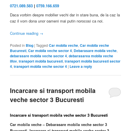
0721.089.583
|
0759.166.659
Daca vorbim despre mobilier vechi dar in stare buna, de la caz la
caz il vom dona unor oameni mai putin norocosi ca noi.
Continue reading
→
Posted in
Blog
|
Tagged
Car mobila veche
,
Car mobila veche
Bucuresti
,
Car mobila veche sector 4
,
Debarasare mobila veche
,
debarasare mobila veche sector 4
,
debarasarea mobila veche
ilfov
,
transport mobila bucuresti
,
transport mobila bucuresti sector
4
,
transport mobila veche sector 4
|
Leave a reply
Incarcare si transport mobila
veche sector 3 Bucuresti
Incarcare si transport mobila veche sector 3 Bucuresti
Car mobila veche – Debarasare mobila veche sector 3
Bucuresti. Incarcare si transport mobila veche sector 3