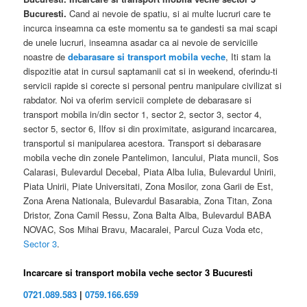
Bucuresti.
Cand ai nevoie de spatiu, si ai multe lucruri care te
incurca inseamna ca este momentu sa te gandesti sa mai scapi
de unele lucruri, inseamna asadar ca ai nevoie de serviciile
noastre de
debarasare si transport mobila veche
, Iti stam la
dispozitie atat in cursul saptamanii cat si in weekend, oferindu-ti
servicii rapide si corecte si personal pentru manipulare civilizat si
rabdator. Noi va oferim servicii complete de debarasare si
transport mobila in/din sector 1, sector 2, sector 3, sector 4,
sector 5, sector 6, Ilfov si din proximitate, asigurand incarcarea,
transportul si manipularea acestora. Transport si debarasare
mobila veche din zonele Pantelimon, Iancului, Piata muncii, Sos
Calarasi, Bulevardul Decebal, Piata Alba Iulia, Bulevardul Unirii,
Piata Unirii, Piate Universitati, Zona Mosilor, zona Garii de Est,
Zona Arena Nationala, Bulevardul Basarabia, Zona Titan, Zona
Dristor, Zona Camil Ressu, Zona Balta Alba, Bulevardul BABA
NOVAC, Sos Mihai Bravu, Macaralei, Parcul Cuza Voda etc,
Sector 3
.
Incarcare si transport mobila veche sector 3 Bucuresti
0721.089.583
|
0759.166.659