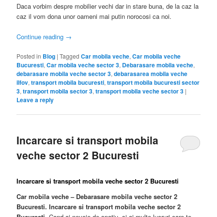
Daca vorbim despre mobilier vechi dar in stare buna, de la caz la
caz il vom dona unor oameni mai putin norocosi ca noi.
Continue reading
→
Posted in
Blog
|
Tagged
Car mobila veche
,
Car mobila veche
Bucuresti
,
Car mobila veche sector 3
,
Debarasare mobila veche
,
debarasare mobila veche sector 3
,
debarasarea mobila veche
ilfov
,
transport mobila bucuresti
,
transport mobila bucuresti sector
3
,
transport mobila sector 3
,
transport mobila veche sector 3
|
Leave a reply
Incarcare si transport mobila
veche sector 2 Bucuresti
Incarcare si transport mobila veche sector 2 Bucuresti
Car mobila veche – Debarasare mobila veche sector 2
Bucuresti. Incarcare si transport mobila veche sector 2
Bucuresti.
Cand ai nevoie de spatiu, si ai multe lucruri care te