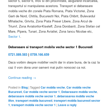
sector 5, sector 6, Ilfov si din proximitate, asigurand incarcarea,
transportul si manipularea acestora. Transport si debarasare
mobila veche din zonele Piata Romana, Piata Victoriei, Zona
Garii de Nord, Chitila, Bucurestii Noi, Piata Chibrit, Bulevardul
Mihalache, Grivita, Zona Piata Presei Libere, Zona Arcul de
Triumf, Zona Aviatorilor-Kiseleff, Zona Dorobanti, Zona Stefan cel
Mare, Pipera, Tunari, Zona Aviatiei, Zona Iancu Nicolae etc,
Sector 1
.
Debarasare si transport mobila veche sector 1 Bucuresti
0721.089.583
|
0759.166.659
Daca vorbim despre mobilier vechi dar in stare buna, de la caz la
caz il vom dona unor oameni mai putin norocosi ca noi.
Continue reading
→
Posted in
Blog
|
Tagged
Car mobila veche
,
Car mobila veche
Bucuresti
,
Car mobila veche sector 1
,
Debarasare mobila veche
,
debarasare mobila veche sector 1
,
debarasarea mobila veche
ilfov
,
transport mobila bucuresti
,
transport mobila bucuresti sector
1
,
transport mobila veche sector 1
|
Leave a reply