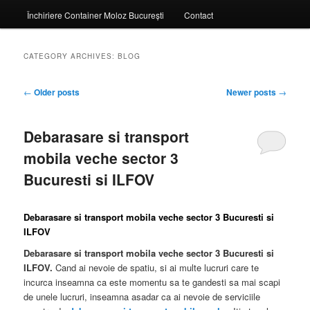
Închiriere Container Moloz București
Contact
CATEGORY ARCHIVES:
BLOG
Post
←
Older posts
Newer posts
→
navigation
Debarasare si transport
mobila veche sector 3
Bucuresti si ILFOV
Debarasare si transport mobila veche sector 3 Bucuresti si
ILFOV
Debarasare si transport mobila veche sector 3 Bucuresti si
ILFOV.
Cand ai nevoie de spatiu, si ai multe lucruri care te
incurca inseamna ca este momentu sa te gandesti sa mai scapi
de unele lucruri, inseamna asadar ca ai nevoie de serviciile