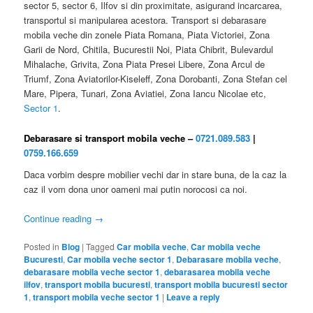
sector 5, sector 6, Ilfov si din proximitate, asigurand incarcarea,
transportul si manipularea acestora. Transport si debarasare
mobila veche din zonele Piata Romana, Piata Victoriei, Zona
Garii de Nord, Chitila, Bucurestii Noi, Piata Chibrit, Bulevardul
Mihalache, Grivita, Zona Piata Presei Libere, Zona Arcul de
Triumf, Zona Aviatorilor-Kiseleff, Zona Dorobanti, Zona Stefan cel
Mare, Pipera, Tunari, Zona Aviatiei, Zona Iancu Nicolae etc,
Sector 1
.
Debarasare si transport mobila veche –
0721.089.583
|
0759.166.659
Daca vorbim despre mobilier vechi dar in stare buna, de la caz la
caz il vom dona unor oameni mai putin norocosi ca noi.
Continue reading
→
Posted in
Blog
|
Tagged
Car mobila veche
,
Car mobila veche
Bucuresti
,
Car mobila veche sector 1
,
Debarasare mobila veche
,
debarasare mobila veche sector 1
,
debarasarea mobila veche
ilfov
,
transport mobila bucuresti
,
transport mobila bucuresti sector
1
,
transport mobila veche sector 1
|
Leave a reply