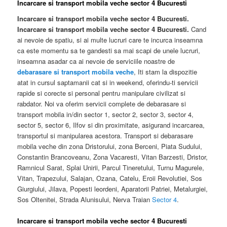
Incarcare si transport mobila veche sector 4 Bucuresti
Incarcare si transport mobila veche sector 4 Bucuresti.
Incarcare si transport mobila veche sector 4 Bucuresti.
Cand
ai nevoie de spatiu, si ai multe lucruri care te incurca inseamna
ca este momentu sa te gandesti sa mai scapi de unele lucruri,
inseamna asadar ca ai nevoie de serviciile noastre de
debarasare si transport mobila veche
, Iti stam la dispozitie
atat in cursul saptamanii cat si in weekend, oferindu-ti servicii
rapide si corecte si personal pentru manipulare civilizat si
rabdator. Noi va oferim servicii complete de debarasare si
transport mobila in/din sector 1, sector 2, sector 3, sector 4,
sector 5, sector 6, Ilfov si din proximitate, asigurand incarcarea,
transportul si manipularea acestora. Transport si debarasare
mobila veche din zona Dristorului, zona Berceni, Piata Sudului,
Constantin Brancoveanu, Zona Vacaresti, Vitan Barzesti, Dristor,
Ramnicul Sarat, Splai Unirii, Parcul Tineretului, Turnu Magurele,
Vitan, Trapezului, Salajan, Ozana, Catelu, Eroii Revolutiei, Sos
Giurgiului, Jilava, Popesti leordeni, Aparatorii Patriei, Metalurgiei,
Sos Oltenitei, Strada Alunisului, Nerva Traian
Sector 4
.
Incarcare si transport mobila veche sector 4 Bucuresti