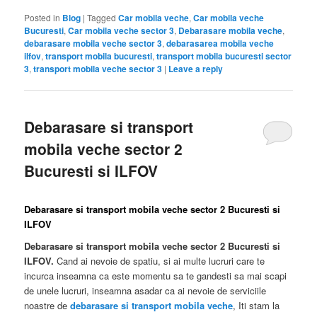
Posted in
Blog
|
Tagged
Car mobila veche
,
Car mobila veche
Bucuresti
,
Car mobila veche sector 3
,
Debarasare mobila veche
,
debarasare mobila veche sector 3
,
debarasarea mobila veche
ilfov
,
transport mobila bucuresti
,
transport mobila bucuresti sector
3
,
transport mobila veche sector 3
|
Leave a reply
Debarasare si transport
mobila veche sector 2
Bucuresti si ILFOV
Debarasare si transport mobila veche sector 2 Bucuresti si
ILFOV
Debarasare si transport mobila veche sector 2 Bucuresti si
ILFOV.
Cand ai nevoie de spatiu, si ai multe lucruri care te
incurca inseamna ca este momentu sa te gandesti sa mai scapi
de unele lucruri, inseamna asadar ca ai nevoie de serviciile
noastre de
debarasare si transport mobila veche
, Iti stam la