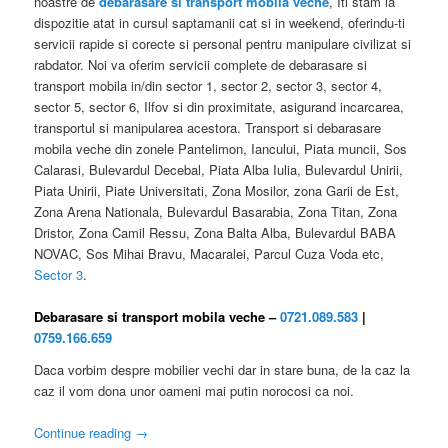
noastre de
debarasare si transport mobila veche
, Iti stam la
dispozitie atat in cursul saptamanii cat si in weekend, oferindu-ti
servicii rapide si corecte si personal pentru manipulare civilizat si
rabdator. Noi va oferim servicii complete de debarasare si
transport mobila in/din sector 1, sector 2, sector 3, sector 4,
sector 5, sector 6, Ilfov si din proximitate, asigurand incarcarea,
transportul si manipularea acestora. Transport si debarasare
mobila veche din zonele Pantelimon, Iancului, Piata muncii, Sos
Calarasi, Bulevardul Decebal, Piata Alba Iulia, Bulevardul Unirii,
Piata Unirii, Piate Universitati, Zona Mosilor, zona Garii de Est,
Zona Arena Nationala, Bulevardul Basarabia, Zona Titan, Zona
Dristor, Zona Camil Ressu, Zona Balta Alba, Bulevardul BABA
NOVAC, Sos Mihai Bravu, Macaralei, Parcul Cuza Voda etc,
Sector 3
.
Debarasare si transport mobila veche –
0721.089.583
|
0759.166.659
Daca vorbim despre mobilier vechi dar in stare buna, de la caz la
caz il vom dona unor oameni mai putin norocosi ca noi.
Continue reading
→