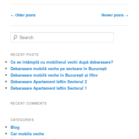
Post
←
Older posts
Newer posts
→
navigation
S
e
a
r
RECENT POSTS
c
Ce se întâmplă cu mobilierul vechi după debarasare?
h
Debarasare mobilă veche pe sectoare în București
Debarasare mobilă veche în București și Ilfov
Debarasare Apartament Ieftin Sectorul 2
Debarasare Apartament Ieftin Sectorul 1
RECENT COMMENTS
CATEGORIES
Blog
Car mobila veche