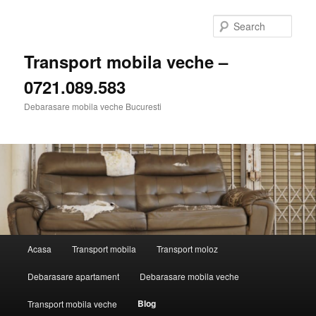
Skip
Skip
to
to
Sear
primary
secondary
content
content
Transport mobila veche –
0721.089.583
Debarasare mobila veche Bucuresti
Main
Acasa
Transport mobila
Transport moloz
menu
Debarasare apartament
Debarasare mobila veche
Blog
Transport mobila veche