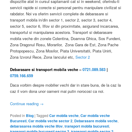
dispozitie atat in cursul saptamanii cat si in weekend, oferindu-ti
servicii rapide si corecte si personal pentru manipulare civilizat si
rabdator. Noi va oferim servicii complete de debarasare si
transport mobila in/din sector 1, sector 2, sector 3, sector 4,
sector 5, sector 6, Ilfov si din proximitate, asigurand incarcarea,
transportul si manipularea acestora. Transport si debarasare
mobila veche din zonele Colentina, Doamna Ghica, Sos Fundeni,
Zona Dragonul Rosu, Morarilor, Zona Gara de Est, Zona Pache
Protopopescu, Zona Mosilor, Piata Universitatii, Piata Unirii,
Zona Izvorul Rece, Zona Iancului etc,
Sector 2
Debarasare si transport mobila veche –
0721.089.583
|
0759.166.659
Daca vorbim despre mobilier vechi dar in stare buna, de la caz la
caz il vom dona unor oameni mai putin norocosi ca noi.
Continue reading
→
Posted in
Blog
|
Tagged
Car mobila veche
,
Car mobila veche
Bucuresti
,
Car mobila veche sector 2
,
Debarasare mobila veche
,
debarasarea mobila veche ilfov
,
transport mobila bucuresti
,
transport mobila bucuresti sector 2
,
transport mobila sector 2
,