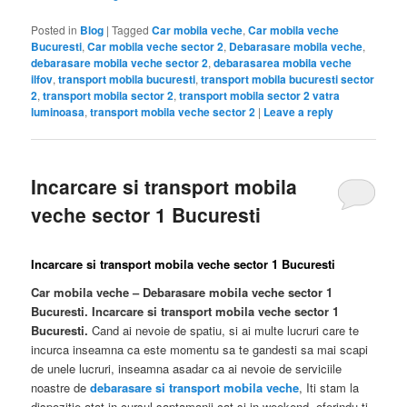
Posted in
Blog
|
Tagged
Car mobila veche
,
Car mobila veche
Bucuresti
,
Car mobila veche sector 2
,
Debarasare mobila veche
,
debarasare mobila veche sector 2
,
debarasarea mobila veche
ilfov
,
transport mobila bucuresti
,
transport mobila bucuresti sector
2
,
transport mobila sector 2
,
transport mobila sector 2 vatra
luminoasa
,
transport mobila veche sector 2
|
Leave a reply
Incarcare si transport mobila
veche sector 1 Bucuresti
Incarcare si transport mobila veche sector 1 Bucuresti
Car mobila veche – Debarasare mobila veche sector 1
Bucuresti. Incarcare si transport mobila veche sector 1
Bucuresti.
Cand ai nevoie de spatiu, si ai multe lucruri care te
incurca inseamna ca este momentu sa te gandesti sa mai scapi
de unele lucruri, inseamna asadar ca ai nevoie de serviciile
noastre de
debarasare si transport mobila veche
, Iti stam la
dispozitie atat in cursul saptamanii cat si in weekend, oferindu-ti