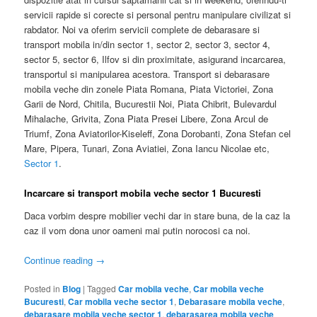
servicii rapide si corecte si personal pentru manipulare civilizat si
rabdator. Noi va oferim servicii complete de debarasare si
transport mobila in/din sector 1, sector 2, sector 3, sector 4,
sector 5, sector 6, Ilfov si din proximitate, asigurand incarcarea,
transportul si manipularea acestora. Transport si debarasare
mobila veche din zonele Piata Romana, Piata Victoriei, Zona
Garii de Nord, Chitila, Bucurestii Noi, Piata Chibrit, Bulevardul
Mihalache, Grivita, Zona Piata Presei Libere, Zona Arcul de
Triumf, Zona Aviatorilor-Kiseleff, Zona Dorobanti, Zona Stefan cel
Mare, Pipera, Tunari, Zona Aviatiei, Zona Iancu Nicolae etc,
Sector 1
.
Incarcare si transport mobila veche sector 1 Bucuresti
Daca vorbim despre mobilier vechi dar in stare buna, de la caz la
caz il vom dona unor oameni mai putin norocosi ca noi.
Continue reading
→
Posted in
Blog
|
Tagged
Car mobila veche
,
Car mobila veche
Bucuresti
,
Car mobila veche sector 1
,
Debarasare mobila veche
,
debarasare mobila veche sector 1
,
debarasarea mobila veche