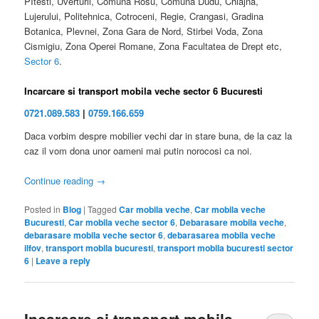
PItesti, Uverturii, Comuna Rosu, Comuna Dudu, Chiajna,
Lujerului, Politehnica, Cotroceni, Regie, Crangasi, Gradina
Botanica, Plevnei, Zona Gara de Nord, Stirbei Voda, Zona
Cismigiu, Zona Operei Romane, Zona Facultatea de Drept etc,
Sector 6
.
Incarcare si transport mobila veche sector 6 Bucuresti
0721.089.583
|
0759.166.659
Daca vorbim despre mobilier vechi dar in stare buna, de la caz la
caz il vom dona unor oameni mai putin norocosi ca noi.
Continue reading
→
Posted in
Blog
|
Tagged
Car mobila veche
,
Car mobila veche
Bucuresti
,
Car mobila veche sector 6
,
Debarasare mobila veche
,
debarasare mobila veche sector 6
,
debarasarea mobila veche
ilfov
,
transport mobila bucuresti
,
transport mobila bucuresti sector
6
|
Leave a reply